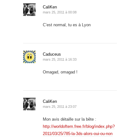
CaliKen
mars 25, 2011 à 00:08
C’est normal, tu es à Lyon
Caduceus
mars 25, 2011 à 16:33
Omagad, omagad !
CaliKen
mars 25, 2011 à 23:07
Mon avis détaille sur la bête :
http://worldoftem.free.fr/blog/index.php?
2011/03/25/785-la-3ds-alors-oui-ou-non