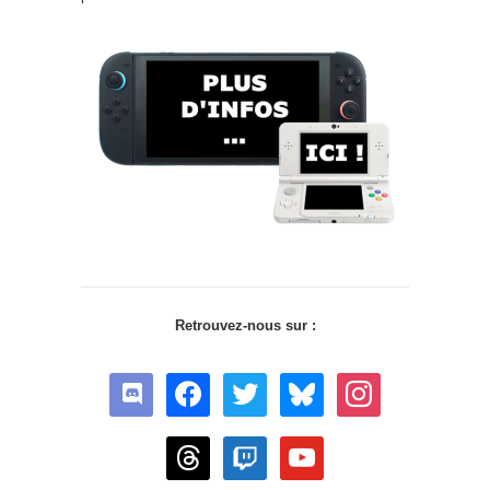
Retrouvez-nous sur :
discord
facebook
twitter
bluesky
instagram
threads
twitch
youtube