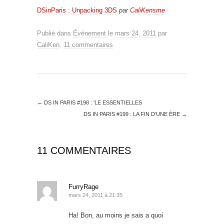
DSinParis : Unpacking 3DS
par
CaliKensme
Publié dans
Événement
le
mars 24, 2011
par
CaliKen
.
11 commentaires
←
DS IN PARIS #198 : 'LE ESSENTIELLES
DS IN PARIS #199 : LA FIN D'UNE ÈRE
→
11 COMMENTAIRES
FurryRage
mars 24, 2011 à 21:35
Ha! Bon, au moins je sais a quoi