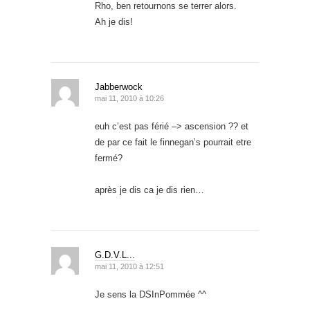
Rho, ben retournons se terrer alors.
Ah je dis!
Jabberwock
mai 11, 2010 à 10:26
euh c’est pas férié –> ascension ?? et
de par ce fait le finnegan’s pourrait etre
fermé?
après je dis ca je dis rien…
G.D.V.L...
mai 11, 2010 à 12:51
Je sens la DSInPommée ^^