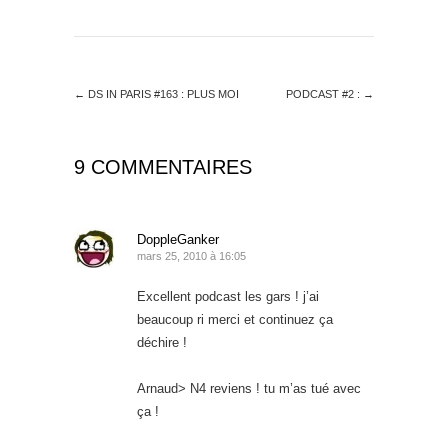
←
DS IN PARIS #163 : PLUS MOI
PODCAST #2 :
→
9 COMMENTAIRES
DoppleGanker
mars 25, 2010 à 16:05
Excellent podcast les gars ! j’ai
beaucoup ri merci et continuez ça
déchire !
Arnaud> N4 reviens ! tu m’as tué avec
ça !