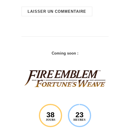
Coming soon :
38
23
JOURS
HEURES