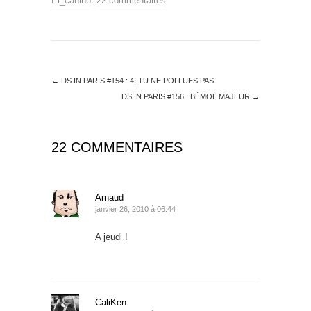
El_canino
.
22 commentaires
←
DS IN PARIS #154 : 4, TU NE POLLUES PAS.
DS IN PARIS #156 : BÉMOL MAJEUR
→
22 COMMENTAIRES
Arnaud
janvier 26, 2010 à 06:44
A jeudi !
CaliKen