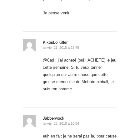
Je pense venir
KikouLolKiller
janvier 27, 2010 à 23:49
@Cad : j’ai acheté (oui : ACHETÉ) le jeu
cette semaine. Si tu veux tanner
quelqu’un sur autre chose que cette
grosse merdouille de Metroïd pinball, je
suis ton homme.
Jabberwock
janvier 28, 2010 à 10:54
euh en fait je ne serai pas la, pour cause