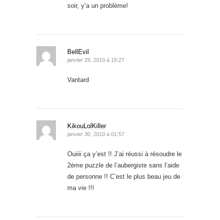
soir, y’a un problème!
BellEvil
janvier 29, 2010 à 15:27
Vantard
KikouLolKiller
janvier 30, 2010 à 01:57
Ouiiii ça y’est !! J’ai réussi à résoudre le
2ème puzzle de l’aubergiste sans l’aide
de personne !! C’est le plus beau jeu de
ma vie !!!