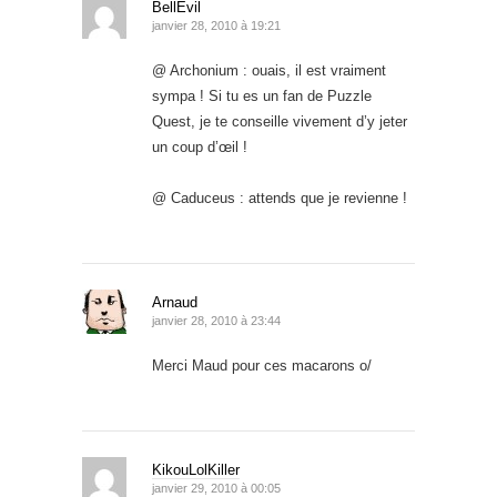
BellEvil
janvier 28, 2010 à 19:21
@ Archonium : ouais, il est vraiment
sympa ! Si tu es un fan de Puzzle
Quest, je te conseille vivement d’y jeter
un coup d’œil !
@ Caduceus : attends que je revienne !
Arnaud
janvier 28, 2010 à 23:44
Merci Maud pour ces macarons o/
KikouLolKiller
janvier 29, 2010 à 00:05