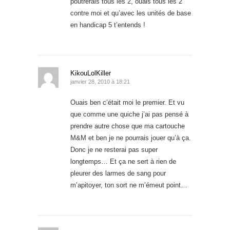
poutrerais tous les 2, ouais tous les 2
contre moi et qu’avec les unités de base
en handicap 5 t’entends !
KikouLolKiller
janvier 28, 2010 à 18:21
Ouais ben c’était moi le premier. Et vu
que comme une quiche j’ai pas pensé à
prendre autre chose que ma cartouche
M&M et ben je ne pourrais jouer qu’à ça.
Donc je ne resterai pas super
longtemps… Et ça ne sert à rien de
pleurer des larmes de sang pour
m’apitoyer, ton sort ne m’émeut point…