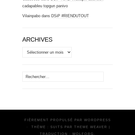
cadapableu topgun panivo
Vilainpabo
dans
DSiP #RIENDUTOUT
ARCHIVES
Archives
Rechercher :
FIÈREMENT PROPULSÉ PAR
WORDPRESS
·
THÈME : SUITS PAR
THEME WEAVER
|
TRADUCTION :
WOLFORG
.