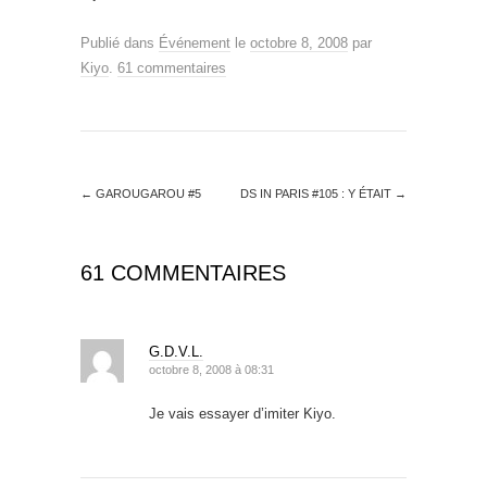
Publié dans
Événement
le
octobre 8, 2008
par
Kiyo
.
61 commentaires
←
GAROUGAROU #5
DS IN PARIS #105 : Y ÉTAIT
→
61 COMMENTAIRES
G.D.V.L.
octobre 8, 2008 à 08:31
Je vais essayer d’imiter Kiyo.