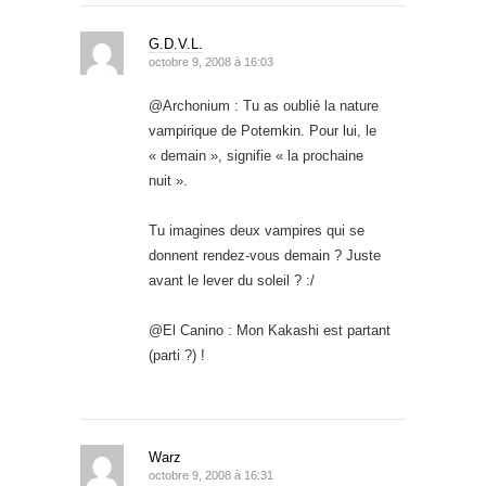
G.D.V.L.
octobre 9, 2008 à 16:03
@Archonium : Tu as oublié la nature
vampirique de Potemkin. Pour lui, le
« demain », signifie « la prochaine
nuit ».
Tu imagines deux vampires qui se
donnent rendez-vous demain ? Juste
avant le lever du soleil ? :/
@El Canino : Mon Kakashi est partant
(parti ?) !
Warz
octobre 9, 2008 à 16:31