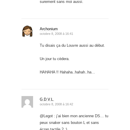
surement sans moi aussi.
Archonium
octobre 8, 2008 à 16:41
Tu disais ça du Louvre aussi au début.
Un jour tu cèdera.
HAHAHA !! Hahaha..hahah..ha…
G.D.V.L.
octobre 8, 2008 à 16:42
@Legot : j’ai bien mon ancienne DS… tu
peux snaker sans bouton L et sans
écran tactile ? :)