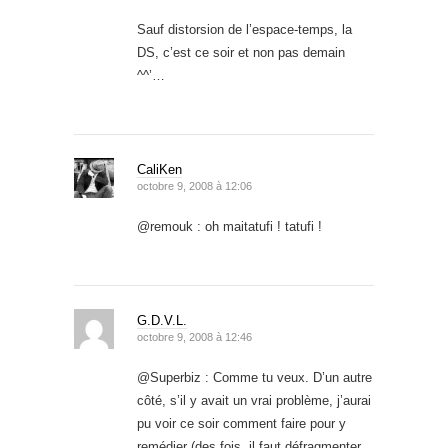
Sauf distorsion de l’espace-temps, la
DS, c’est ce soir et non pas demain
^^’…
CaliKen
octobre 9, 2008 à 12:06
@remouk : oh maitatufi ! tatufi !
G.D.V.L.
octobre 9, 2008 à 12:46
@Superbiz : Comme tu veux. D’un autre
côté, s’il y avait un vrai problème, j’aurai
pu voir ce soir comment faire pour y
remédier (des fois, il faut défragmenter