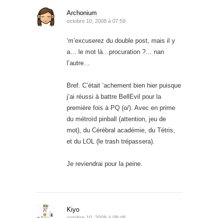
Archonium
octobre 10, 2008 à 07:59
‘m’excuserez du double post, mais il y
a… le mot là…procuration ?… nan
l’autre…
Bref. C’était ‘achement bien hier puisque
j’ai réussi à battre BellEvil pour la
première fois à PQ (o/). Avec en prime
du métroïd pinball (attention, jeu de
mot), du Cérébral académie, du Tétris,
et du LOL (le trash trépassera).
Je reviendrai pour la peine.
Kiyo
octobre 10, 2008 à 08:48