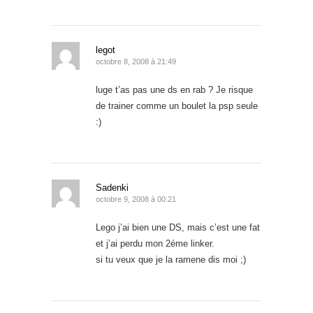
legot
octobre 8, 2008 à 21:49
luge t’as pas une ds en rab ? Je risque
de trainer comme un boulet la psp seule
:)
Sadenki
octobre 9, 2008 à 00:21
Lego j’ai bien une DS, mais c’est une fat
et j’ai perdu mon 2éme linker.
si tu veux que je la ramene dis moi ;)