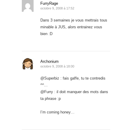
FurryRage
octobre 9, 2008 à 17:52
Dans 3 semaines je vous mettrais tous
minable à JUS, alors entrainez vous
bien :D
Archonium
octobre 9, 2008 à 18:00
@Superbiz : fais gaffe, tu te contredis
^^…
@Furry : il doit manquer des mots dans
ta phrase :p
I’m coming honey…