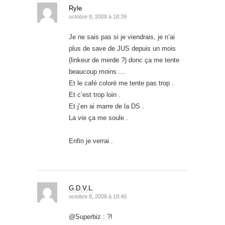
Ryle
octobre 8, 2008 à 18:39
Je ne sais pas si je viendrais, je n’ai
plus de save de JUS depuis un mois
(linkeur de merde ?) donc ça me tente
beaucoup moins …
Et le café coloré me tente pas trop .
Et c’est trop loin .
Et j’en ai marre de la DS .
La vie ça me soule .
Enfin je verrai .
G.D.V.L.
octobre 8, 2008 à 18:40
@Superbiz : ?!