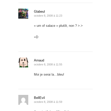
Glabeul
octobre 8, 2008 à 11:23
« um of salace » plutôt, non ? >.>
=D
Arnaud
octobre 8, 2008 à 11:55
Moi je serai la…bleu!
BellEvil
octobre 8, 2008 à 11:59