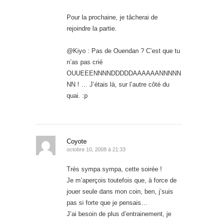
Pour la prochaine, je tâcherai de
rejoindre la partie.
@Kiyo : Pas de Ouendan ? C’est que tu
n’as pas crié
OUUEEENNNNDDDDDAAAAAANNNNN
NN ! … J’étais là, sur l’autre côté du
quai. :p
Coyote
octobre 10, 2008 à 21:33
Très sympa sympa, cette soirée !
Je m’aperçois toutefois que, à force de
jouer seule dans mon coin, ben, j’suis
pas si forte que je pensais…
J’ai besoin de plus d’entrainement, je