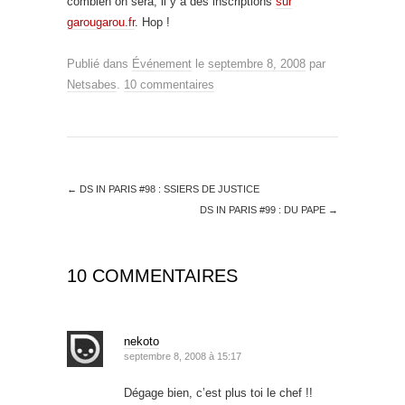
combien on sera, il y a des inscriptions
sur
garougarou.fr
. Hop !
Publié dans
Événement
le
septembre 8, 2008
par
Netsabes
.
10 commentaires
←
DS IN PARIS #98 : SSIERS DE JUSTICE
DS IN PARIS #99 : DU PAPE
→
10 COMMENTAIRES
nekoto
septembre 8, 2008 à 15:17
Dégage bien, c’est plus toi le chef !!