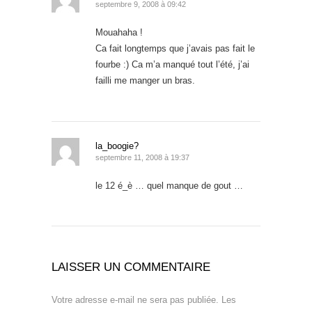
septembre 9, 2008 à 09:42
Mouahaha !
Ca fait longtemps que j’avais pas fait le
fourbe :) Ca m’a manqué tout l’été, j’ai
failli me manger un bras.
la_boogie?
septembre 11, 2008 à 19:37
le 12 é_è … quel manque de gout …
LAISSER UN COMMENTAIRE
Votre adresse e-mail ne sera pas publiée.
Les