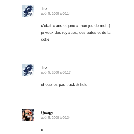
Troll
août 5, 2008 à 00:14
c’était « ans et jane » mon jeu de mot :(
je veux des royalties, des putes et de la
coke!
Troll
août 5, 2008 à 00:17
et oubliez pas track & field
Quaigy
août 5, 2008 à 00:34
o