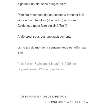
à garantir un ciel sans nuages noirs.
Dernière recommandation pensez à ramener koh-
lanta et/ou intervilles (pour le trip) ainsi que
Goldeneye (pour faire plaisir à Troll)!
A Mercredi sous vos applaudissements!
ps: le jeu de mot de la semaine vous est offert par
Troll.
Publié dans
Événement
le
août 4, 2008
par
DoppleGanker
.
126 commentaires
←
DS IN PARIS #93 : OR DE BARBAROS
DS IN PARIS #95 : BARRE (BLEUE)
→