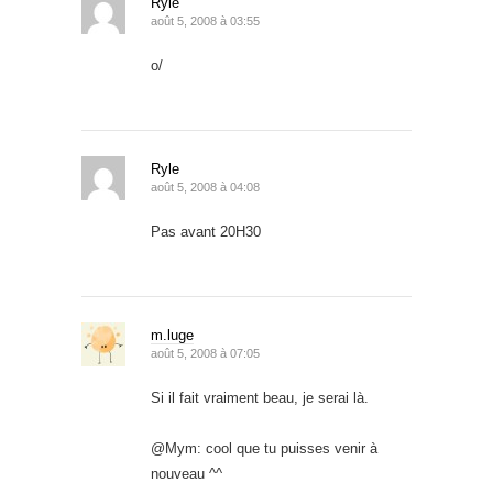
Ryle
août 5, 2008 à 03:55
o/
Ryle
août 5, 2008 à 04:08
Pas avant 20H30
m.luge
août 5, 2008 à 07:05
Si il fait vraiment beau, je serai là.
@Mym: cool que tu puisses venir à
nouveau ^^