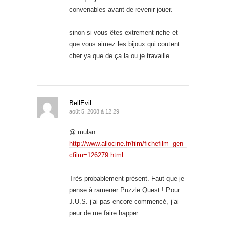
convenables avant de revenir jouer.
sinon si vous êtes extrement riche et
que vous aimez les bijoux qui coutent
cher ya que de ça la ou je travaille…
BellEvil
août 5, 2008 à 12:29
@ mulan :
http://www.allocine.fr/film/fichefilm_gen_
cfilm=126279.html
Très probablement présent. Faut que je
pense à ramener Puzzle Quest ! Pour
J.U.S. j’ai pas encore commencé, j’ai
peur de me faire happer…