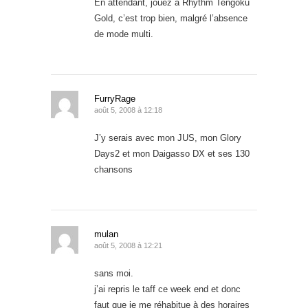
En attendant, jouez à Rhythm Tengoku
Gold, c’est trop bien, malgré l’absence
de mode multi.
FurryRage
août 5, 2008 à 12:18
J’y serais avec mon JUS, mon Glory
Days2 et mon Daigasso DX et ses 130
chansons
mulan
août 5, 2008 à 12:21
sans moi.
j’ai repris le taff ce week end et donc
faut que je me réhabitue à des horaires