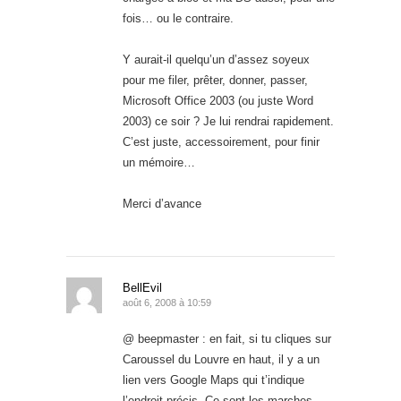
fois… ou le contraire.
Y aurait-il quelqu’un d’assez soyeux
pour me filer, prêter, donner, passer,
Microsoft Office 2003 (ou juste Word
2003) ce soir ? Je lui rendrai rapidement.
C’est juste, accessoirement, pour finir
un mémoire…
Merci d’avance
BellEvil
août 6, 2008 à 10:59
@ beepmaster : en fait, si tu cliques sur
Caroussel du Louvre en haut, il y a un
lien vers Google Maps qui t’indique
l’endroit précis. Ce sont les marches