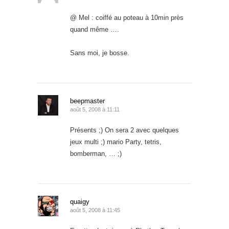
@ Mel : coiffé au poteau à 10min près
quand même ….
Sans moi, je bosse.
beepmaster
août 5, 2008 à 11:11
Présents ;) On sera 2 avec quelques
jeux multi ;) mario Party, tetris,
bomberman, … ;)
quaigy
août 5, 2008 à 11:45