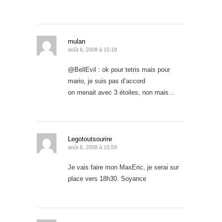
mulan
août 6, 2008 à 15:18
@BellEvil : ok pour tetris mais pour
mario, je suis pas d’accord
on menait avec 3 étoiles, non mais…
Legotoutsourire
août 6, 2008 à 15:59
Je vais faire mon MaxEric, je serai sur
place vers 18h30. Soyance