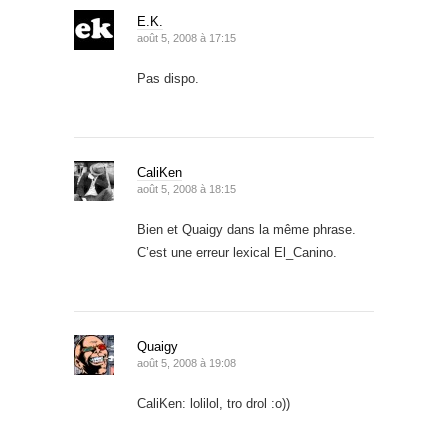
E.K.
août 5, 2008 à 17:15
Pas dispo.
CaliKen
août 5, 2008 à 18:15
Bien et Quaigy dans la même phrase.
C’est une erreur lexical El_Canino.
Quaigy
août 5, 2008 à 19:08
CaliKen: lolilol, tro drol :o))