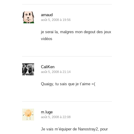
arnaud
août 5, 2008 à 19:56
je serai la, malgres mon degout des jeux
vidéos
CaliKen
août 5, 2008 à 21:14
Quaigy, tu sais que je t’aime =(
m.luge
août 5, 2008 à 22:08
Je vais m’équiper de Nanostray2, pour