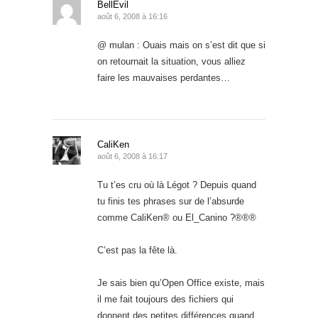
BellEvil
août 6, 2008 à 16:16
@ mulan : Ouais mais on s’est dit que si
on retournait la situation, vous alliez
faire les mauvaises perdantes…
CaliKen
août 6, 2008 à 16:17
Tu t’es cru où là Légot ? Depuis quand
tu finis tes phrases sur de l’absurde
comme CaliKen® ou El_Canino ?®®®
C’est pas la fête là.
Je sais bien qu’Open Office existe, mais
il me fait toujours des fichiers qui
donnent des petites différences quand