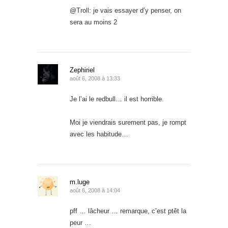
@Troll: je vais essayer d’y penser, on
sera au moins 2
Zephiriel
août 6, 2008 à 13:33
Je l’ai le redbull… il est horrible.
Moi je viendrais surement pas, je rompt
avec les habitude…
m.luge
août 6, 2008 à 14:04
pff … lâcheur … remarque, c’est ptêt la
peur …