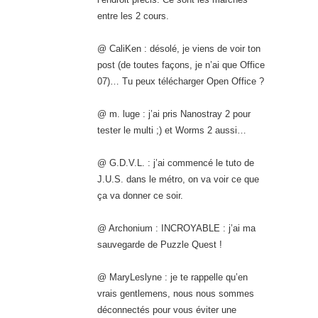
entre les 2 cours.
@ CaliKen : désolé, je viens de voir ton
post (de toutes façons, je n’ai que Office
07)… Tu peux télécharger Open Office ?
@ m. luge : j’ai pris Nanostray 2 pour
tester le multi ;) et Worms 2 aussi…
@ G.D.V.L. : j’ai commencé le tuto de
J.U.S. dans le métro, on va voir ce que
ça va donner ce soir.
@ Archonium : INCROYABLE : j’ai ma
sauvegarde de Puzzle Quest !
@ MaryLeslyne : je te rappelle qu’en
vrais gentlemens, nous nous sommes
déconnectés pour vous éviter une