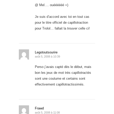
@ Mel…. ouéééééé =)
Je suis d’accord avec toi en tout cas
pour le titre officiel de capillotraction
pour Trolol… fallait la trouver celle ci!
Legotoutsourire
août 5, 2008 à 10:39
Perso j’avais capté dès le début, mais
bon les jeux de mot très capillotractés
sont une coutume et certains sont
effectivement capillotractissimés.
Frawd
août 5, 2008 à 11:08