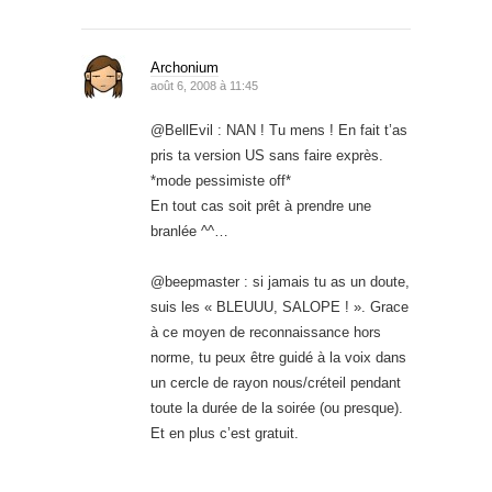
Archonium
août 6, 2008 à 11:45
@BellEvil : NAN ! Tu mens ! En fait t’as
pris ta version US sans faire exprès.
*mode pessimiste off*
En tout cas soit prêt à prendre une
branlée ^^…
@beepmaster : si jamais tu as un doute,
suis les « BLEUUU, SALOPE ! ». Grace
à ce moyen de reconnaissance hors
norme, tu peux être guidé à la voix dans
un cercle de rayon nous/créteil pendant
toute la durée de la soirée (ou presque).
Et en plus c’est gratuit.