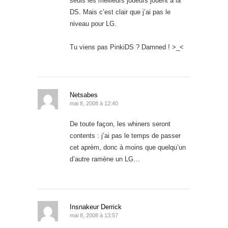
seuls les meilleurs joueurs jouent à la
DS. Mais c’est clair que j’ai pas le
niveau pour LG.
Tu viens pas PinkiDS ? Damned ! >_<
Netsabes
mai 8, 2008 à 12:40
De toute façon, les whiners seront
contents : j’ai pas le temps de passer
cet aprèm, donc à moins que quelqu’un
d’autre ramène un LG…
Insnakeur Derrick
mai 8, 2008 à 13:57