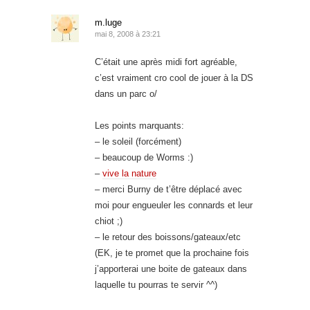
m.luge
mai 8, 2008 à 23:21
C’était une après midi fort agréable,
c’est vraiment cro cool de jouer à la DS
dans un parc o/
Les points marquants:
– le soleil (forcément)
– beaucoup de Worms :)
–
vive la nature
– merci Burny de t’être déplacé avec
moi pour engueuler les connards et leur
chiot ;)
– le retour des boissons/gateaux/etc
(EK, je te promet que la prochaine fois
j’apporterai une boite de gateaux dans
laquelle tu pourras te servir ^^)