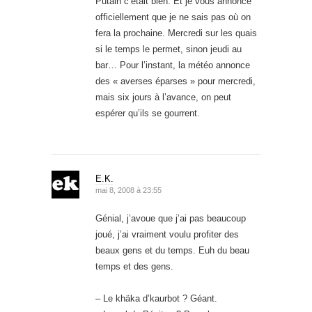
Putain c’était bien. Et je vous annonce
officiellement que je ne sais pas où on
fera la prochaine. Mercredi sur les quais
si le temps le permet, sinon jeudi au
bar… Pour l’instant, la météo annonce
des « averses éparses » pour mercredi,
mais six jours à l’avance, on peut
espérer qu’ils se gourrent.
E.K.
mai 8, 2008 à 23:55
Génial, j’avoue que j’ai pas beaucoup
joué, j’ai vraiment voulu profiter des
beaux gens et du temps. Euh du beau
temps et des gens.
– Le khäka d’kaurbot ? Géant.