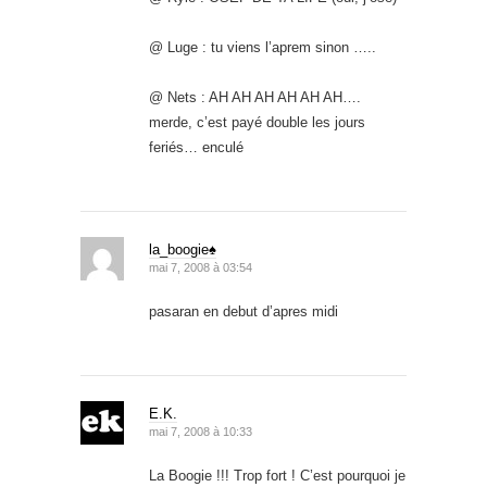
@ Luge : tu viens l’aprem sinon …..
@ Nets : AH AH AH AH AH AH….
merde, c’est payé double les jours
feriés… enculé
la_boogie♠
mai 7, 2008 à 03:54
pasaran en debut d’apres midi
E.K.
mai 7, 2008 à 10:33
La Boogie !!! Trop fort ! C’est pourquoi je