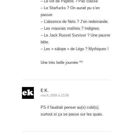
– Le vol de Pépitos ? Pas classe.
– Le Starfucks ? On aurait pu s’en
passer.
– L’absence de Nets ? J’en redemande.
– Les mauvais maîtres ? Indignes.
– Le Jack Russel Survivor ? Une pauvre
bête.
– Les « sälope » de Légo ? Mythiques !
Une très belle journée ^^
E.K.
mai 8, 2008 à 23:58
PS il faudrait penser au(x) cubi(s),
surtout si ça se passe sur les quais.