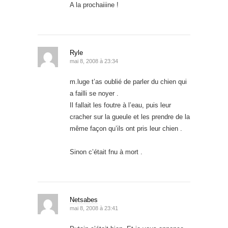
A la prochaiiine !
Ryle
mai 8, 2008 à 23:34
m.luge t’as oublié de parler du chien qui
a failli se noyer .
Il fallait les foutre à l’eau, puis leur
cracher sur la gueule et les prendre de la
même façon qu’ils ont pris leur chien .
Sinon c’était fnu à mort .
Netsabes
mai 8, 2008 à 23:41