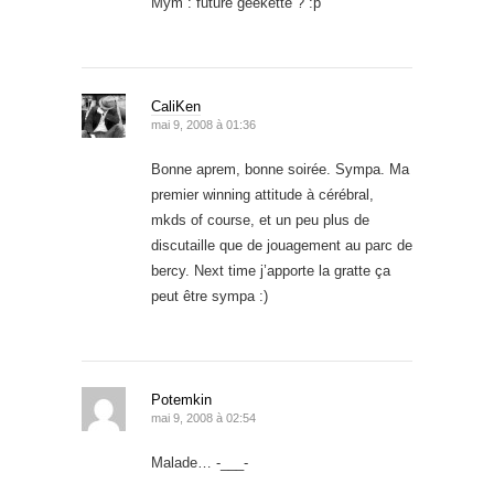
Mym : future geekette ? :p
CaliKen
mai 9, 2008 à 01:36
Bonne aprem, bonne soirée. Sympa. Ma
premier winning attitude à cérébral,
mkds of course, et un peu plus de
discutaille que de jouagement au parc de
bercy. Next time j’apporte la gratte ça
peut être sympa :)
Potemkin
mai 9, 2008 à 02:54
Malade… -___-