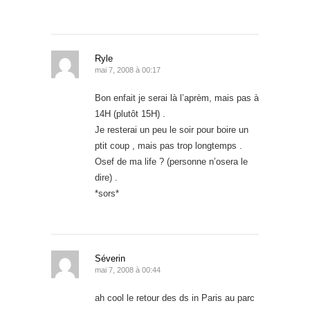
Ryle
mai 7, 2008 à 00:17
Bon enfait je serai là l’aprèm, mais pas à
14H (plutôt 15H) .
Je resterai un peu le soir pour boire un
ptit coup , mais pas trop longtemps .
Osef de ma life ? (personne n’osera le
dire) .
*sors*
Séverin
mai 7, 2008 à 00:44
ah cool le retour des ds in Paris au parc