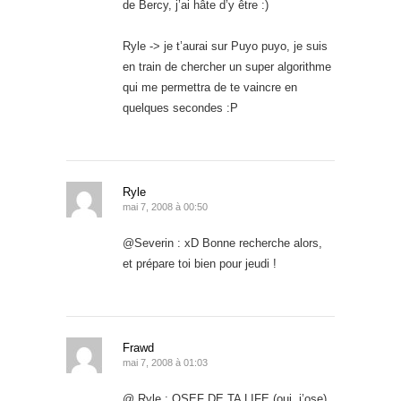
de Bercy, j’ai hâte d’y être :)
Ryle -> je t’aurai sur Puyo puyo, je suis
en train de chercher un super algorithme
qui me permettra de te vaincre en
quelques secondes :P
Ryle
mai 7, 2008 à 00:50
@Severin : xD Bonne recherche alors,
et prépare toi bien pour jeudi !
Frawd
mai 7, 2008 à 01:03
@ Ryle : OSEF DE TA LIFE (oui, j’ose)