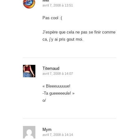
Mel
avril 7, 2008 à 13:51
Pas cool :(
J’espère que cela ne pas se finir comme
ca, j’y ai pris gout moi.
Titemaud
avril 7, 2008 à 14:07
« Bleeeuuuuue!
-Ta gueeeeeule! »
o/
Mym
avril 7, 2008 à 14:14