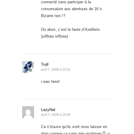
connecté sans participer à la
conversation aux alentours de 16 h.
Bizarre non !?
Ou alors, c’est la faute d’Axelferis
(sifflote sifflote)
Troll
avril 7, 2008 à 19:31
i was here!
LazyNat
avril 7, 2008 à 19:44
Ca s’trouve qu’ils vont nous laisser en
plan comme ça sans rien expliquer Ô_o