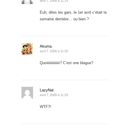
avril 7, 2008 à 11:14
Euh, dites les gars, le 1er avril c’était la
semaine dernière… ou bien ?
Akuma
avril 7, 2008 à 11:20
Quoiiiiiiiiiiiiiii? C’est une blague?
LazyNat
avril 7, 2008 à 11:29
WTF?!