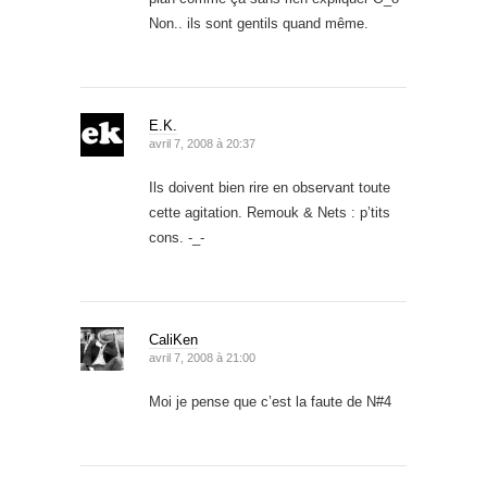
Non.. ils sont gentils quand même.
E.K.
avril 7, 2008 à 20:37
Ils doivent bien rire en observant toute
cette agitation. Remouk & Nets : p’tits
cons. -_-
CaliKen
avril 7, 2008 à 21:00
Moi je pense que c’est la faute de N#4