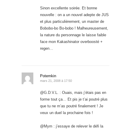
Sinon excellente soirée. Et bonne
nouvelle : on a un nouvel adepte de JUS
et plus particulièrement, un master de
Bobobo-bo Bo-bobo ! Malheureusement,
la nature du personnage le laisse faible
face mon Kakashinator overboosté +
regen…
Potemkin
mars 21, 2008 à 17:50
@G.D.V.L. : Ouais, mais j’étais pas en
forme tout ça… Et pis je t’ai poutré plus
que tu ne m’as poutré finalement ! Je
veux un duel la prochaine fois !
@Mym : j’essaye de relever le défi la