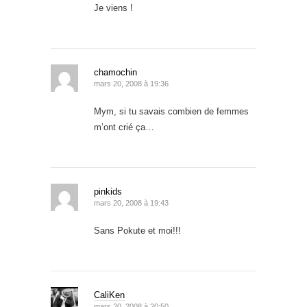
Je viens !
chamochin
mars 20, 2008 à 19:36
Mym, si tu savais combien de femmes
m’ont crié ça…
pinkids
mars 20, 2008 à 19:43
Sans Pokute et moi!!!
CaliKen
mars 20, 2008 à 20:50