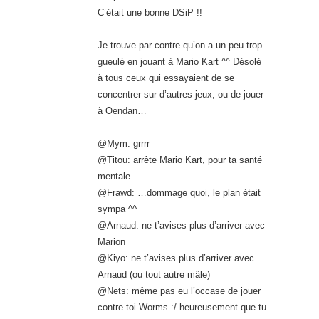
C’était une bonne DSiP !!
Je trouve par contre qu’on a un peu trop
gueulé en jouant à Mario Kart ^^ Désolé
à tous ceux qui essayaient de se
concentrer sur d’autres jeux, ou de jouer
à Oendan…
@Mym: grrrr
@Titou: arrête Mario Kart, pour ta santé
mentale
@Frawd: …dommage quoi, le plan était
sympa ^^
@Arnaud: ne t’avises plus d’arriver avec
Marion
@Kiyo: ne t’avises plus d’arriver avec
Arnaud (ou tout autre mâle)
@Nets: même pas eu l’occase de jouer
contre toi Worms :/ heureusement que tu