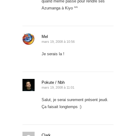
quand même passé pour rendre ses
Azumanga à Kiyo ^^
Mel
mars 19, 2008 à 10:56
Je serais la !
Pokute / Nbh
mars 19, 2008 à 11:01
Salut, je serai surement présent jeudi.
Ça faisait longtemps :)
Clark