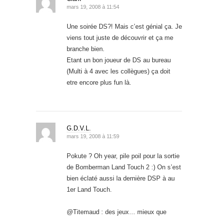
mars 19, 2008 à 11:54
Une soirée DS?! Mais c’est génial ça. Je
viens tout juste de découvrir et ça me
branche bien.
Etant un bon joueur de DS au bureau
(Multi à 4 avec les collègues) ça doit
etre encore plus fun là.
G.D.V.L.
mars 19, 2008 à 11:59
Pokute ? Oh year, pile poil pour la sortie
de Bomberman Land Touch 2 :) On s’est
bien éclaté aussi la dernière DSP à au
1er Land Touch.
@Titemaud : des jeux… mieux que