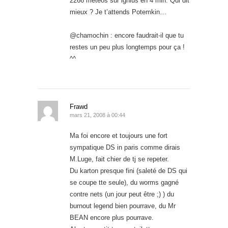
2266 météos sur ignius en 4 min. Qui dit
mieux ? Je t’attends Potemkin…
@chamochin : encore faudrait-il que tu
restes un peu plus longtemps pour ça !
^^
Frawd
mars 21, 2008 à 00:44
Ma foi encore et toujours une fort
sympatique DS in paris comme dirais
M.Luge, fait chier de tj se repeter.
Du karton presque fini (saleté de DS qui
se coupe tte seule), du worms gagné
contre nets (un jour peut être ;) ) du
burnout legend bien pourrave, du Mr
BEAN encore plus pourrave.