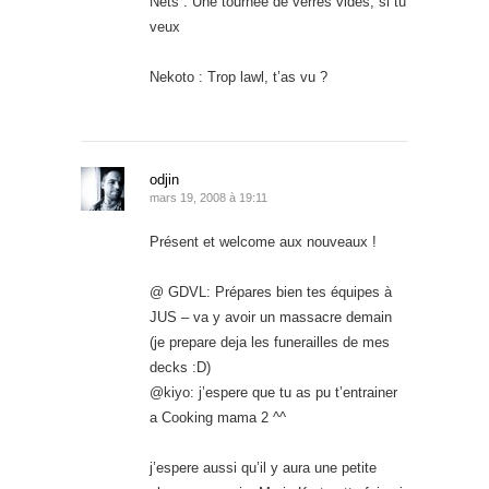
Nets : Une tournée de verres vides, si tu
veux
Nekoto : Trop lawl, t’as vu ?
odjin
mars 19, 2008 à 19:11
Présent et welcome aux nouveaux !
@ GDVL: Prépares bien tes équipes à
JUS – va y avoir un massacre demain
(je prepare deja les funerailles de mes
decks :D)
@kiyo: j’espere que tu as pu t’entrainer
a Cooking mama 2 ^^
j’espere aussi qu’il y aura une petite