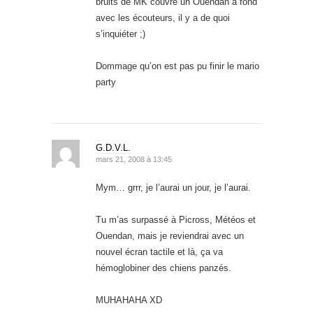
bruits de MK couvre un Ouendan a fond
avec les écouteurs, il y a de quoi
s’inquiéter ;)
Dommage qu’on est pas pu finir le mario
party
G.D.V.L.
mars 21, 2008 à 13:45
Mym… grrr, je l’aurai un jour, je l’aurai.
Tu m’as surpassé à Picross, Météos et
Ouendan, mais je reviendrai avec un
nouvel écran tactile et là, ça va
hémoglobiner des chiens panzés.
MUHAHAHA XD