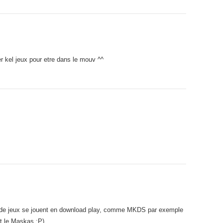
er kel jeux pour etre dans le mouv ^^
in de jeux se jouent en download play, comme MKDS par exemple
 et le Maskas :P)