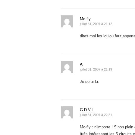
Mc-fly
juillet 31, 2007 à 21:12
dites moi les loulou faut apport
Al
juillet 31, 2007 à 21:19
Je serai la.
G.D.V.L.
juillet 31, 2007 à 22:31
Mc-fly : n’importe ! Sinon ple
(très intéressant les 5 circuits