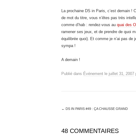
La prochaine DS in Paris, c’est demain ! O
de mot du titre, vous n’êtes pas très intell
comme d’hab : rendez-vous au
quai des O
ramener ses jeux, et de prendre de quoi ma
équilibrée quoi). Et comme je n’ai pas de 
sympa !
A demain !
Publié dans
Événement
le
juillet 31, 2007
←
DS IN PARIS #49 : ÇA CHAUSSE GRAND
48 COMMENTAIRES