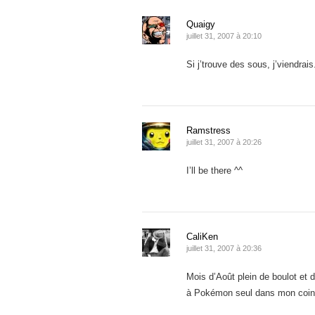
Quaigy
juillet 31, 2007 à 20:10
Si j’trouve des sous, j’viendr
Ramstress
juillet 31, 2007 à 20:26
I’ll be there ^^
CaliKen
juillet 31, 2007 à 20:36
Mois d’Août plein de boulot et 
à Pokémon seul dans mon coin