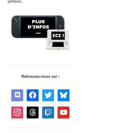
préférés.
Retrouvez-nous sur :
discord
facebook
twitter
bluesky
instagram
threads
twitch
youtube