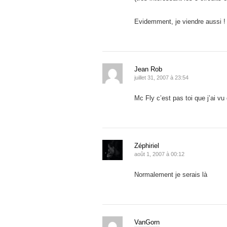
Evidemment, je viendre aussi !
Jean Rob
juillet 31, 2007 à 23:54
Mc Fly c’est pas toi que j’ai vu
Zéphiriel
août 1, 2007 à 00:12
Normalement je serais là
VanGorn