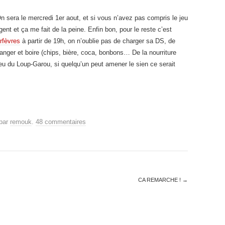
n sera le mercredi 1er aout, et si vous n’avez pas compris le jeu
igent et ça me fait de la peine. Enfin bon, pour le reste c’est
rfèvres
à partir de 19h, on n’oublie pas de charger sa DS, de
nger et boire (chips, bière, coca, bonbons… De la nourriture
jeu du Loup-Garou, si quelqu’un peut amener le sien ce serait
par
remouk
.
48 commentaires
CA REMARCHE !
→