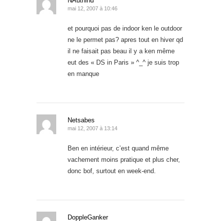
NAuthind
mai 12, 2007 à 10:46
et pourquoi pas de indoor ken le outdoor
ne le permet pas? apres tout en hiver qd
il ne faisait pas beau il y a ken même
eut des « DS in Paris » ^_^ je suis trop
en manque
Netsabes
mai 12, 2007 à 13:14
Ben en intérieur, c’est quand même
vachement moins pratique et plus cher,
donc bof, surtout en week-end.
DoppleGanker