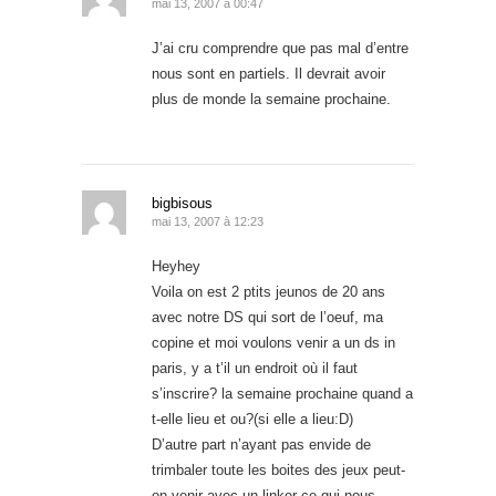
mai 13, 2007 à 00:47
J’ai cru comprendre que pas mal d’entre
nous sont en partiels. Il devrait avoir
plus de monde la semaine prochaine.
bigbisous
mai 13, 2007 à 12:23
Heyhey
Voila on est 2 ptits jeunos de 20 ans
avec notre DS qui sort de l’oeuf, ma
copine et moi voulons venir a un ds in
paris, y a t’il un endroit où il faut
s’inscrire? la semaine prochaine quand a
t-elle lieu et ou?(si elle a lieu:D)
D’autre part n’ayant pas envide de
trimbaler toute les boites des jeux peut-
on venir avec un linker ce qui nous