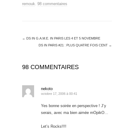
remouk
.
98 commentaires
←
DS IN G.A.M.E. IN PARIS LES 4 ET 5 NOVEMBRE
DS IN PARIS #21 : PLUS QUATRE FOIS CENT
→
98 COMMENTAIRES
nekoto
octobre 17, 2006 à 00:41
Yes bonne soirée en perspective ! J’y
serais, avec ma bien aimée mOpikO…
Let’s Rocks!!!!