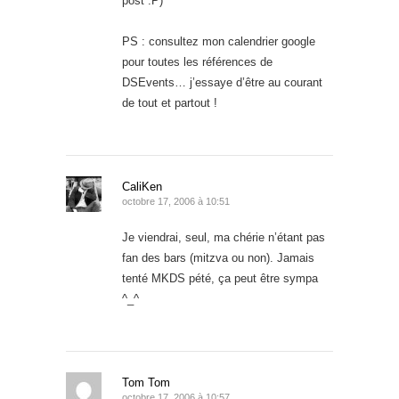
post :P)
PS : consultez mon calendrier google
pour toutes les références de
DSEvents… j’essaye d’être au courant
de tout et partout !
CaliKen
octobre 17, 2006 à 10:51
Je viendrai, seul, ma chérie n’étant pas
fan des bars (mitzva ou non). Jamais
tenté MKDS pété, ça peut être sympa
^_^
Tom Tom
octobre 17, 2006 à 10:57