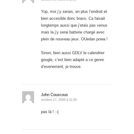
Yop, moi j’y serais, en plus l’endroit et
bien accesible donc bravo. Ca faisait
longtemps aussi que j’etais pas venus
mais la j’y serai batterie chargé avec
plein de nouveau jeux. OUedan powa !
Sinon, bien aussi GDLV le calendrier
google, c’est bien adapté a ce genre
d’evenement, je trouve.
John Couscous
octobre 17, 2006 à 11:05
pas là ! :-(