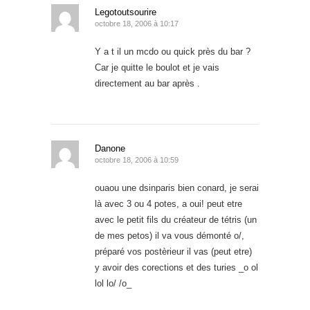
Legotoutsourire
octobre 18, 2006 à 10:17
Y a t il un mcdo ou quick près du bar ?
Car je quitte le boulot et je vais
directement au bar après .
Danone
octobre 18, 2006 à 10:59
ouaou une dsinparis bien conard, je serai
là avec 3 ou 4 potes, a oui! peut etre
avec le petit fils du créateur de tétris (un
de mes petos) il va vous démonté o/,
préparé vos postèrieur il vas (peut etre)
y avoir des corections et des turies _o ol
lol lo/ /o_