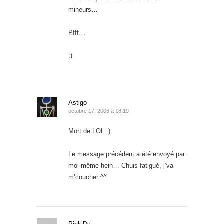
mineurs…
Pfff…
:)
Astigo
octobre 17, 2006 à 18:19
Mort de LOL :)
Le message précédent a été envoyé par
moi même hein… Chuis fatigué, j’va
m’coucher ^^’