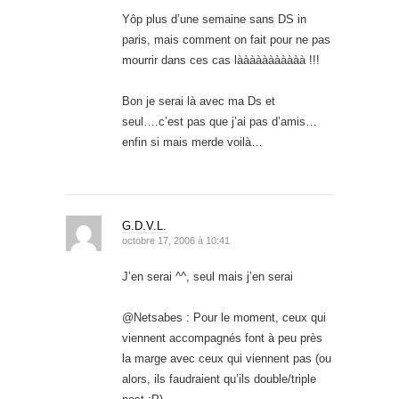
Yôp plus d’une semaine sans DS in
paris, mais comment on fait pour ne pas
mourrir dans ces cas lààààààààààà !!!
Bon je serai là avec ma Ds et
seul….c’est pas que j’ai pas d’amis…
enfin si mais merde voilà…
G.D.V.L.
octobre 17, 2006 à 10:41
J’en serai ^^, seul mais j’en serai
@Netsabes : Pour le moment, ceux qui
viennent accompagnés font à peu près
la marge avec ceux qui viennent pas (ou
alors, ils faudraient qu’ils double/triple