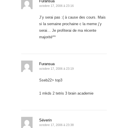
Furansua
octobre 17, 2006 à 23:16
J’y serai pas :( à cause des cours. Mais
si la semaine prochaine c la meme j’y
serai… Je profiterai de ma récente
majorité^^
Furansua
octobre 17, 2006 à 23:19
Sseb22> top3
1 mkds 2 tetris 3 brain academie
Séverin
octobre 17, 2006 à 23:38