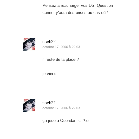
Pensez à reacharger vos DS. Question
conne, y’aura des prises au cas où?
sseb22
octobre 17, 2006 à 22:03
il reste de la place ?
je viens
sseb22
octobre 17, 2006 à 22:03
ça joue à Ouendan ici ?:o