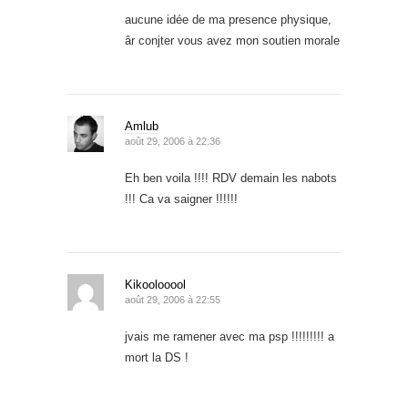
aucune idée de ma presence physique,
âr conjter vous avez mon soutien morale
Amlub
août 29, 2006 à 22:36
Eh ben voila !!!! RDV demain les nabots
!!! Ca va saigner !!!!!!
Kikoolooool
août 29, 2006 à 22:55
jvais me ramener avec ma psp !!!!!!!!! a
mort la DS !