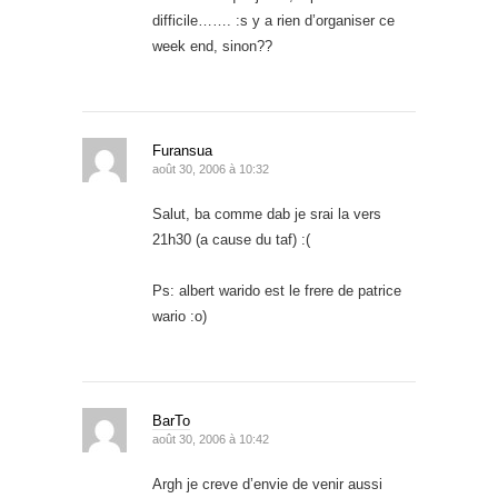
difficile……. :s y a rien d’organiser ce
week end, sinon??
Furansua
août 30, 2006 à 10:32
Salut, ba comme dab je srai la vers
21h30 (a cause du taf) :(
Ps: albert warido est le frere de patrice
wario :o)
BarTo
août 30, 2006 à 10:42
Argh je creve d’envie de venir aussi