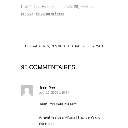
Publié dans
Événement
le
août 29, 2006
par
remouk
.
95 commentaires
←
DES FAUX TAUX, DES VIES, DES HAUTS
ROSE !
→
95 COMMENTAIRES
Jean Rob
août 29, 2006 à 19:54
Jean Rob sera présent.
À mort les Jean-Yoshi! Patrice Wario
avec moi!!!