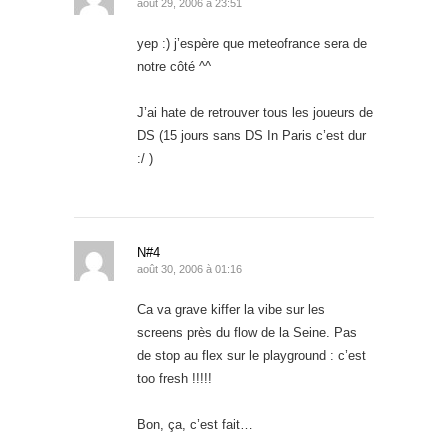
août 29, 2006 à 23:51
yep :) j’espère que meteofrance sera de
notre côté ^^
J’ai hate de retrouver tous les joueurs de
DS (15 jours sans DS In Paris c’est dur
:/ )
N#4
août 30, 2006 à 01:16
Ca va grave kiffer la vibe sur les
screens près du flow de la Seine. Pas
de stop au flex sur le playground : c’est
too fresh !!!!!
Bon, ça, c’est fait…