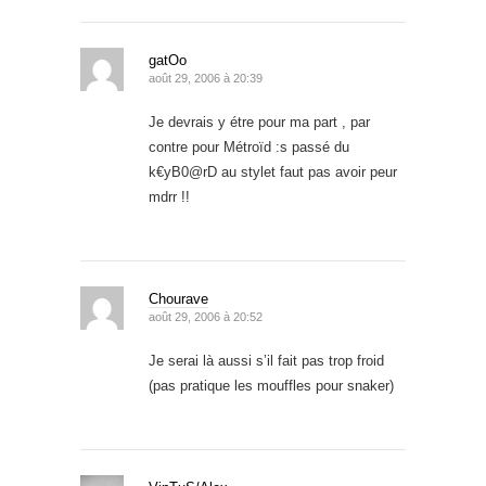
gatOo
août 29, 2006 à 20:39
Je devrais y étre pour ma part , par
contre pour Métroïd :s passé du
k€yB0@rD au stylet faut pas avoir peur
mdrr !!
Chourave
août 29, 2006 à 20:52
Je serai là aussi s’il fait pas trop froid
(pas pratique les mouffles pour snaker)