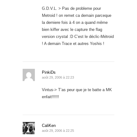
G.D.V.L. > Pas de probleme pour
Metroid ! on remet ca demain parceque
la derniere fois à 4 on a quand même
bien kiffer avec le capture the flag
version crystal :D C’est le déclic-Métroid
! A demain Trace et autres Yoshis !
PinkiDs
août 29, 2006 à 22:23
Vintus-> T’as peur que je te batte a MK
enfait!!!!!!
CaliKen
août 29, 2006 à 22:25