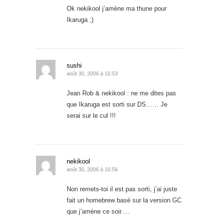
Ok nekikool j’amène ma thune pour
Ikaruga ;)
sushi
août 30, 2006 à 16:53
Jean Rob & nekikool : ne me dites pas
que Ikaruga est sorti sur DS…… Je
serai sur le cul !!!
nekikool
août 30, 2006 à 16:56
Non remets-toi il est pas sorti, j’ai juste
fait un homebrew basé sur la version GC
que j’amène ce soir….