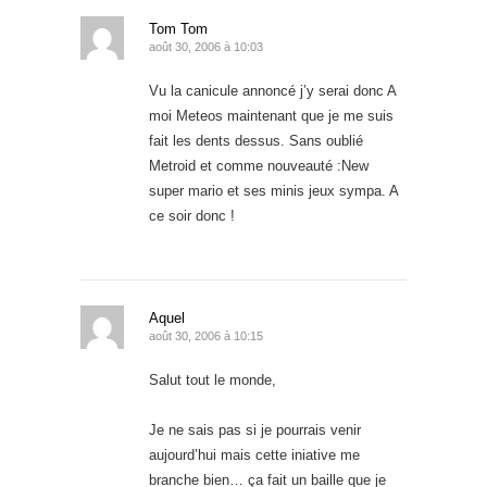
Tom Tom
août 30, 2006 à 10:03
Vu la canicule annoncé j’y serai donc A
moi Meteos maintenant que je me suis
fait les dents dessus. Sans oublié
Metroid et comme nouveauté :New
super mario et ses minis jeux sympa. A
ce soir donc !
Aquel
août 30, 2006 à 10:15
Salut tout le monde,
Je ne sais pas si je pourrais venir
aujourd’hui mais cette iniative me
branche bien… ça fait un baille que je