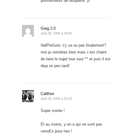
possesseurs de disquette :p
Greg 2.0
août 30, 2006 à 18:56
NalPleGore: t’y va ou pas finalement?
moi je viendrais bien mais c’est chaint
de faire le trajet tout seul ^^ et puis il est
deja un peu tard!
CaliKen
août 30, 2006 à 23:33
Super soirée !
Et au moins, y en a qui ne sont pas
venuEs pour rien !