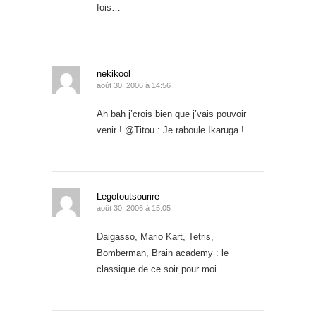
fois…
nekikool
août 30, 2006 à 14:56
Ah bah j’crois bien que j’vais pouvoir
venir ! @Titou : Je raboule Ikaruga !
Legotoutsourire
août 30, 2006 à 15:05
Daigasso, Mario Kart, Tetris,
Bomberman, Brain academy : le
classique de ce soir pour moi.