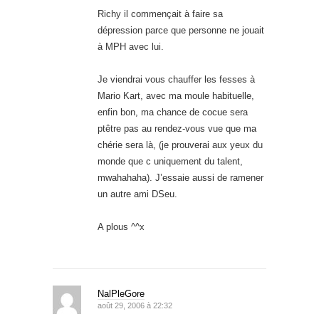
Richy il commençait à faire sa
dépression parce que personne ne jouait
à MPH avec lui.
Je viendrai vous chauffer les fesses à
Mario Kart, avec ma moule habituelle,
enfin bon, ma chance de cocue sera
ptêtre pas au rendez-vous vue que ma
chérie sera là, (je prouverai aux yeux du
monde que c uniquement du talent,
mwahahaha). J’essaie aussi de ramener
un autre ami DSeu.
A plous ^^x
NalPleGore
août 29, 2006 à 22:32