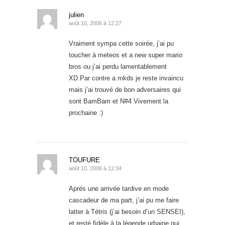
julien
août 10, 2006 à 12:27
Vraiment sympa cette soirée, j’ai pu
toucher à meteos et a new super mario
bros ou j’ai perdu lamentablement
XD.Par contre a mkds je reste invaincu
mais j’ai trouvé de bon adversaires qui
sont BamBam et N#4 Vivement la
prochaine :)
TOUFURE
août 10, 2006 à 12:34
Aprés une arrivée tardive en mode
cascadeur de ma part, j’ai pu me faire
latter à Tétris (j’ai besoin d’un SENSEI),
et resté fidèle à la légende urbaine qui