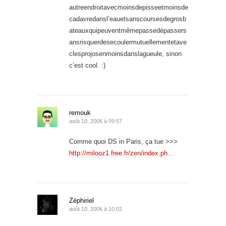
autreendroitavecmoinsdepisseetmoinsde
cadavredansl’eauetsanscoursesdegrosb
ateauxquipeuventmêmepassedépassers
ansrisquerdesecoulermutuellementetave
clesprojosenmoinsdanslagueule, sinon
c’est cool. :)
remouk
août 10, 2006 à 09:57
Comme quoi DS in Paris, ça tue >>>
http://milooz1.free.fr/zen/index.ph
…
Zéphiriel
août 10, 2006 à 10:02