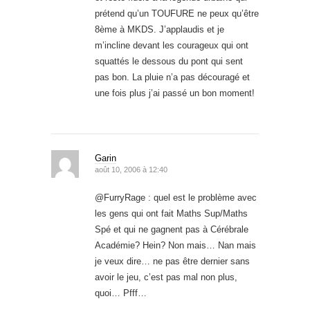
prétend qu’un TOUFURE ne peux qu’être
8ème à MKDS. J’applaudis et je
m’incline devant les courageux qui ont
squattés le dessous du pont qui sent
pas bon. La pluie n’a pas découragé et
une fois plus j’ai passé un bon moment!
Garin
août 10, 2006 à 12:40
@FurryRage : quel est le problème avec
les gens qui ont fait Maths Sup/Maths
Spé et qui ne gagnent pas à Cérébrale
Académie? Hein? Non mais… Nan mais
je veux dire… ne pas être dernier sans
avoir le jeu, c’est pas mal non plus,
quoi… Pfff…