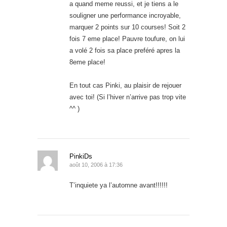
a quand meme reussi, et je tiens a le
souligner une performance incroyable,
marquer 2 points sur 10 courses! Soit 2
fois 7 eme place! Pauvre toufure, on lui
a volé 2 fois sa place preféré apres la
8eme place!
En tout cas Pinki, au plaisir de rejouer
avec toi! (Si l’hiver n’arrive pas trop vite
^^ )
PinkiDs
août 10, 2006 à 17:36
T’inquiete ya l’automne avant!!!!!!