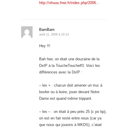
http://ohuuu.free.fr/index.php/2006
…
BamBam
août 11, 2006 à 10:12
Hey !!!
Bah hier, on était une douzaine de la
DsIP à la ToucheTouche#3. Voici les
différences avec la DsIP :
– les + : chacun doit amener un truc à
boufer ou à boire, jouer devant Notre
Dame est quand même trippant.
– les – : on était à peu près 25 (c po bp),
on est en fait resté entre nous (car ya
que nous qui jouions à MKDS), c’atait