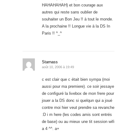
HAHAHAHAH) et bon courage aux
autres qui reste sans oublier de
souhaiter un Bon Jeu !! à tout le monde.
A la prochaine !! Longue vie à la DS In
Paris !! ^_^
Starnass
août 10, 2006 à 19:49
c est clair que c était bien sympa (moi
aussi pour ma premiere). ce soir jessaye
de configuré la livebox de mon frere pour
jouer a la DS donc si quelqun qui a joué
contre moi hier veut prendre sa revanche
:D i m here (les codes amis sont entrés
de base) ou au mieux une tit session wifi
a 4 ^^. a+