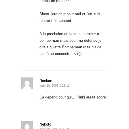
temps de merde^^.
Sinon 1ère dsip pour moi et j’en suis
rentrer très content.
A la prochaine (je vais m’entrainer à
bomberman mais pour ma défense je
dirais qu’etre Bomberman rose n’aide
pas à se concentrer <:o))
Raclure
août 10, 2006 à 23:13
Ca dépend pour qui… Pinki aurait adoré!
Nekoto
août 10, 2006 à 23:34