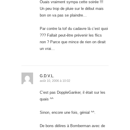
Ouais vraiment sympa cette soirée !!!
Un peu trop de pluie sur le début mais
bon on va pas se plaindre…
Par contre la tof du cadavre là c’est quoi
??? Fallait peut-être prévenir les flics
non ? Parce que mince de rien on dirait
un vrai…
G.D.V.L.
août 10, 2006 à 10:02
C’est pas DoppleGanker, il était sur les
quais ^^
Sinon, encore une fois, génial ^^.
De bons délires à Bomberman avec de