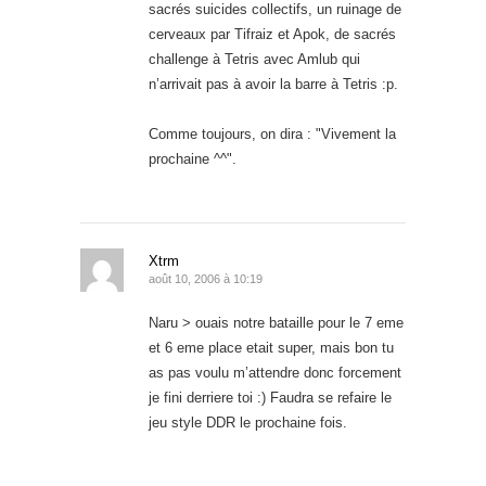
sacrés suicides collectifs, un ruinage de
cerveaux par Tifraiz et Apok, de sacrés
challenge à Tetris avec Amlub qui
n’arrivait pas à avoir la barre à Tetris :p.
Comme toujours, on dira : "Vivement la
prochaine ^^".
Xtrm
août 10, 2006 à 10:19
Naru > ouais notre bataille pour le 7 eme
et 6 eme place etait super, mais bon tu
as pas voulu m’attendre donc forcement
je fini derriere toi :) Faudra se refaire le
jeu style DDR le prochaine fois.