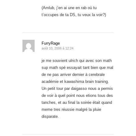
(Amlub, j’en ai une en rab où tu
t’occupes de ta DS, tu veux la voir?)
FurryRage
août 10, 2006 à 12:24
je me souvient ulrich qui avec son math
sup math spé essayait tant bien que mal
de ne pas arriver dernier à cerebrale
académie et kawashima brain training.
Un petit tour par daigasso nous a permis
de voir à quel point nous etions tous des
tanches, et au final la soirée était quand
meme tres réussie malgré la pluie
disparate.