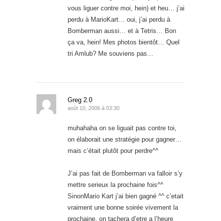
vous liguer contre moi, hein) et heu… j’ai
perdu à MarioKart… oui, j’ai perdu à
Bomberman aussi… et à Tetris… Bon
ça va, hein! Mes photos bientôt… Quel
tri Amlub? Me souviens pas…
Greg 2.0
août 10, 2006 à 03:30
muhahaha on se liguait pas contre toi,
on élaborait une stratégie pour gagner…
mais c’était plutôt pour perdre^^
J’ai pas fait de Bomberman va falloir s’y
mettre serieux la prochaine fois^^
SinonMario Kart j’ai bien gagné ^^ c’etait
vraiment une bonne soirée vivement la
prochaine, on tachera d’etre a l’heure