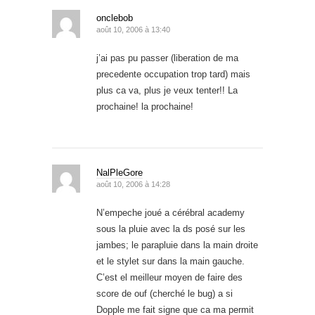
onclebob
août 10, 2006 à 13:40
j’ai pas pu passer (liberation de ma
precedente occupation trop tard) mais
plus ca va, plus je veux tenter!! La
prochaine! la prochaine!
NalPleGore
août 10, 2006 à 14:28
N’empeche joué a cérébral academy
sous la pluie avec la ds posé sur les
jambes; le parapluie dans la main droite
et le stylet sur dans la main gauche.
C’est el meilleur moyen de faire des
score de ouf (cherché le bug) a si
Dopple me fait signe que ca ma permit