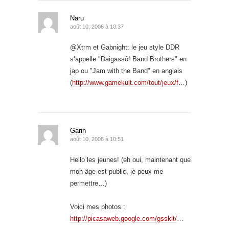
Naru
août 10, 2006 à 10:37
@Xtrm et Gabnight: le jeu style DDR
s’appelle "Daigassô! Band Brothers" en
jap ou "Jam with the Band" en anglais
(
http://www.gamekult.com/tout/jeux/f
…)
Garin
août 10, 2006 à 10:51
Hello les jeunes! (eh oui, maintenant que
mon âge est public, je peux me
permettre…)
Voici mes photos :
http://picasaweb.google.com/gssklt/
…