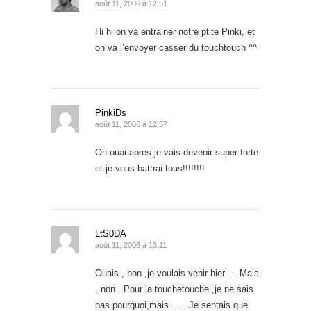
août 11, 2006 à 12:51
Hi hi on va entrainer notre ptite Pinki, et
on va l’envoyer casser du touchtouch ^^
PinkiDs
août 11, 2006 à 12:57
Oh ouai apres je vais devenir super forte
et je vous battrai tous!!!!!!!!
LtS0DA
août 11, 2006 à 13:11
Ouais , bon ,je voulais venir hier … Mais
, non . Pour la touchetouche ,je ne sais
pas pourquoi,mais ….. Je sentais que