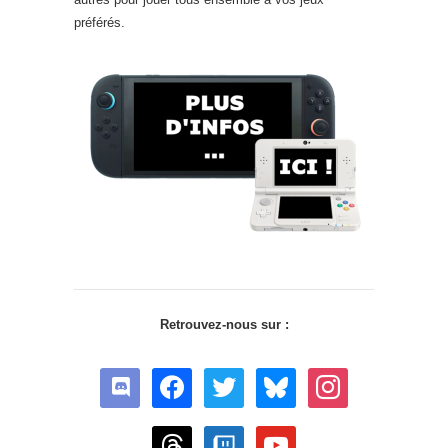
préférés.
Retrouvez-nous sur :
discord
facebook
twitter
bluesky
instagram
threads
twitch
youtube