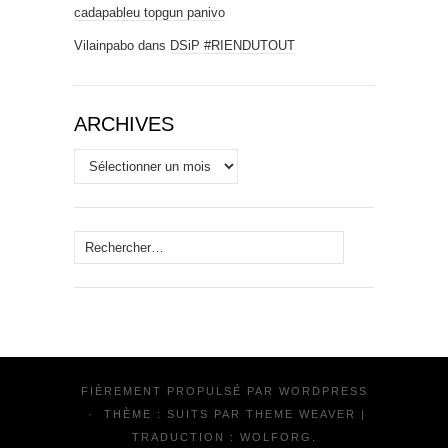
cadapableu topgun panivo
Vilainpabo
dans
DSiP #RIENDUTOUT
ARCHIVES
Archives
Rechercher :
FIÈREMENT PROPULSÉ PAR
WORDPRESS
·
THÈME : SUITS PAR
THEME WEAVER
|
TRADUCTION :
WOLFORG
.