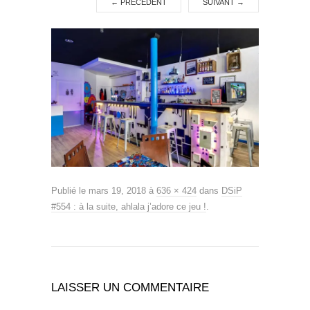
←
PRÉCÉDENT
SUIVANT
→
Publié le
mars 19, 2018
à
636 × 424
dans
DSiP
#554 : à la suite, ahlala j’adore ce jeu !
.
LAISSER UN COMMENTAIRE